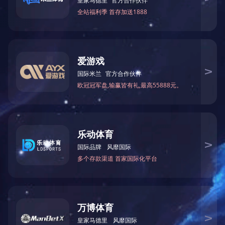
海南星华农业开发有限公司有5000亩种植基地，位于海南
省临高县皇桐镇。该基地环境优美，土层深厚、肥沃、光照
足、昼夜温差大，水力资源丰富,从地理环境、气候条件、土
壤质量都是香蕉、菠萝等农作物的优质生产地。基地建有千亩
释迦基地、千亩香蕉基地、千亩菠萝基地。
海南星华农业开发有限公司围绕“建基地、上规模、强科
技、创品牌”的发展思路。推行“公司 +基地+农户”的运营模
式，在科技服务、新品种引进、新技术推广等方面，提供农业
技术、信息服务，使海南星华农业开发有限公司真正成为配套
齐全、管理科学、带动明显、效益显著的农业产业化生产基
地、加工基地，成为科技含量较高的农业企业。
上一篇：海口星华房地产开发有限公司
下一篇：海南中田旅业开发有限公司