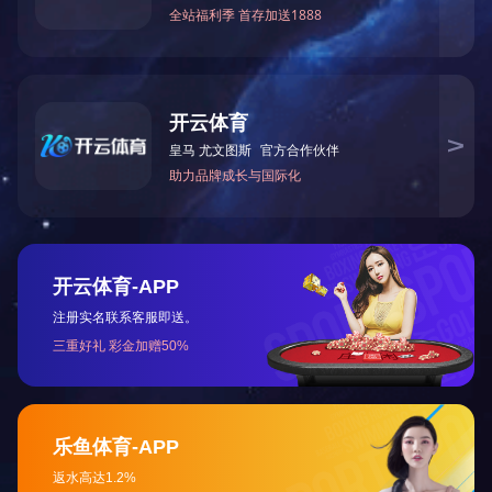
返回
走进星华
集团简介
旗下公司
发展历程
集团荣誉
星华动态
集团新闻
媒体报道
企业文化
文化理念
精彩活动
星华故事
投资产业
文旅运营与融合
城市更新与改造
美丽乡村与赋能